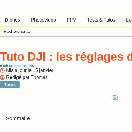
Drones
Photo/vidéo
FPV
Tests & Tutos
Lé
Search
for:
Tuto DJI : les réglages
6
minutes de lecture
Mis à jour le
15 janvier
Rédigé par
Thomas
Tutos
Sommaire