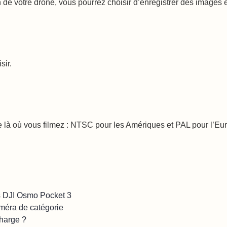
on de votre drone, vous pourrez choisir d’enregistrer des image
sir.
de là où vous filmez : NTSC pour les Amériques et PAL pour l’Eu
s DJI Osmo Pocket 3
améra de catégorie
charge ?