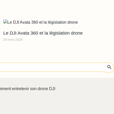
Le DJI Avata 360 et la législation drone
26 mars 2026
Sear