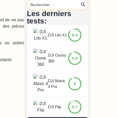
Search
for:
Les derniers
tests:
 et de ne pas
r des pièces
DJI Lito X1
8.4
cs ou autres
DJI Osmo
8.9
ortants
360
DJI Mavic
9
4 Pro
DJI Flip
8.7