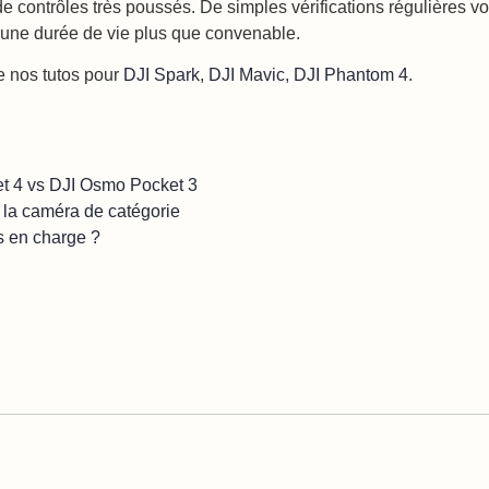
 contrôles très poussés. De simples vérifications régulières vo
r une durée de vie plus que convenable.
re nos tutos pour
DJI Spark
,
DJI Mavic
,
DJI Phantom 4
.
t 4 vs DJI Osmo Pocket 3
r la caméra de catégorie
s en charge ?