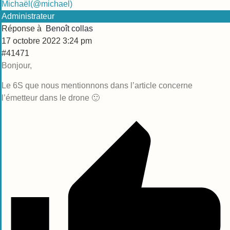
Michaël
(@michael)
Administrateur
Réponse à
Benoît collas
17 octobre 2022 3:24 pm
#41471
Bonjour,
Le 6S que nous mentionnons dans l’article concerne
l’émetteur dans le drone 🙂