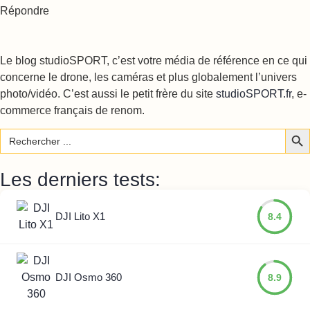
Répondre
Le blog studioSPORT, c’est votre média de référence en ce qui
concerne le drone, les caméras et plus globalement l’univers
photo/vidéo. C’est aussi le petit frère du site
studioSPORT.fr
, e-
commerce français de renom.
Sear
Search
for:
Les derniers tests:
DJI Lito X1
8.4
DJI Osmo 360
8.9