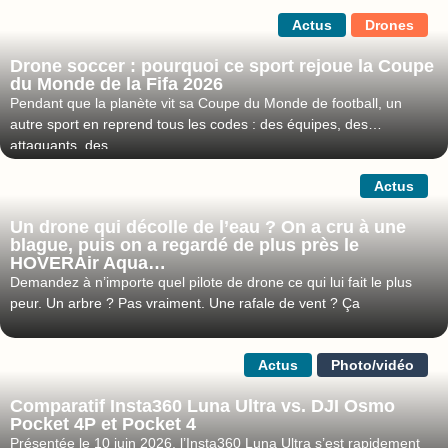
Actus
Drones
Drone soccer : pourquoi ce sport rejoue la Coupe
du Monde de la Fifa 2026
Pendant que la planète vit sa Coupe du Monde de football, un
autre sport en reprend tous les codes : des équipes, des
attaquants, des
Actus
Un drone qui décolle de l’eau ? On a cru à une
blague, puis on a regardé de plus près le
HOVERAir Aqua…
Demandez à n’importe quel pilote de drone ce qui lui fait le plus
peur. Un arbre ? Pas vraiment. Une rafale de vent ? Ça
Actus
Photo/vidéo
Comparatif Insta360 Luna Ultra vs. DJI Osmo
Pocket 4P et Pocket 4
Présentée le 10 juin 2026, l’Insta360 Luna Ultra s’est rapidement