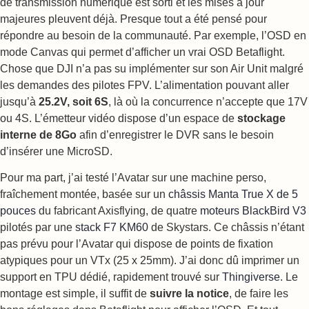
de transmission numérique est sorti et les mises à jour
majeures pleuvent déjà. Presque tout a été pensé pour
répondre au besoin de la communauté. Par exemple, l’OSD en
mode Canvas qui permet d’afficher un vrai OSD Betaflight.
Chose que DJI n’a pas su implémenter sur son Air Unit malgré
les demandes des pilotes FPV. L’alimentation pouvant aller
jusqu’à
25.2V, soit 6S
, là où la concurrence n’accepte que 17V
ou 4S. L’émetteur vidéo dispose d’un espace de
stockage
interne de 8Go
afin d’enregistrer le DVR sans le besoin
d’insérer une MicroSD.
Pour ma part, j’ai testé l’Avatar sur une machine perso,
fraîchement montée, basée sur un
châssis Manta True X de 5
pouces
du fabricant Axisflying, de quatre
moteurs BlackBird V3
pilotés par une
stack F7 KM60
de Skystars. Ce châssis n’étant
pas prévu pour l’Avatar qui dispose de points de fixation
atypiques pour un VTx (25 x 25mm). J’ai donc dû imprimer un
support en TPU dédié, rapidement trouvé sur
Thingiverse
. Le
montage est simple, il suffit de
suivre la notice
, de faire les