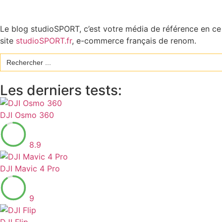
Le blog studioSPORT, c’est votre média de référence en ce q
site
studioSPORT.fr
, e-commerce français de renom.
Search
for:
Les derniers tests:
DJI Osmo 360
8.9
DJI Mavic 4 Pro
9
DJI Flip