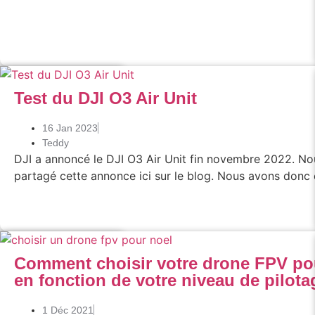
Lire l'article
FPV
,
Tests
Test du DJI O3 Air Unit
16 Jan 2023
Teddy
ouvelle paire de
DJI a annoncé le DJI O3 Air Unit fin novembre 2022. Nou
mars dernier aux
partagé cette annonce ici sur le blog. Nous avons donc
Lire l'article
Actus
,
FPV
,
Tests
et de la
Comment choisir votre drone FPV po
en fonction de votre niveau de pilota
1 Déc 2021