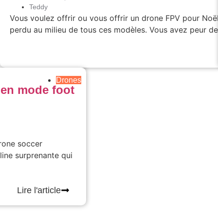
Teddy
360 ! J’adore la
Vous voulez offrir ou vous offrir un drone FPV pour Noë
ça
perdu au milieu de tous ces modèles. Vous avez peur de
Lire l'article
Drones
 en mode foot
drone soccer
line surprenante qui
Lire l'article