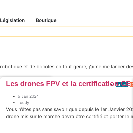
Législation
Boutique
robotique et de bricoles en tout genre, j’aime me lancer des
Les drones FPV et la certification CE
FPV
,
Tests
Actus
,
D
5 Jan 2024
Teddy
Vous n’êtes pas sans savoir que depuis le 1er Janvier 2
a pas une surprise vu
drone mis sur le marché devra être certifié et porter le