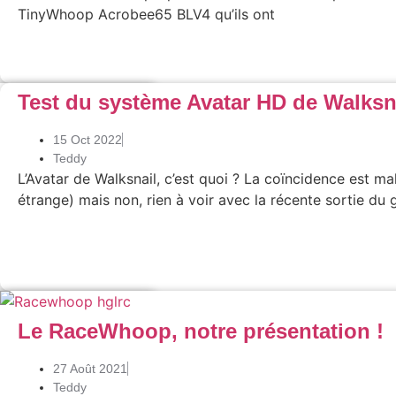
TinyWhoop Acrobee65 BLV4 qu’ils ont
Lire l'article
Test du système Avatar HD de Walksn
FPV
,
Tests
15 Oct 2022
Teddy
L’Avatar de Walksnail, c’est quoi ? La coïncidence est ma
s avions d’ailleurs
étrange) mais non, rien à voir avec la récente sortie du
 eu
Lire l'article
Drones
,
FPV
ur Noël 2021
Le RaceWhoop, notre présentation !
ge ?
27 Août 2021
Teddy