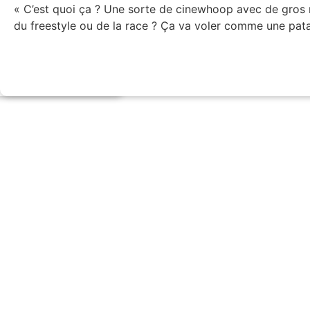
« C’est quoi ça ? Une sorte de cinewhoop avec de gros 
l mais vous êtes
du freestyle ou de la race ? Ça va voler comme une pata
Lire l'article