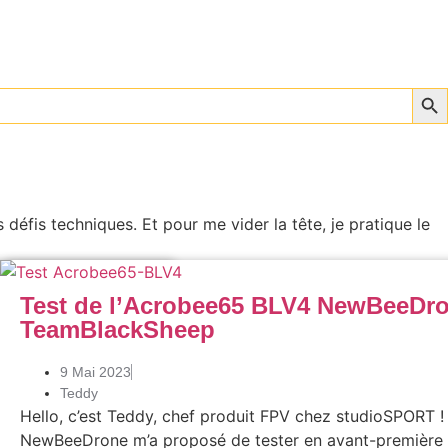
Sear
 défis techniques. Et pour me vider la tête, je pratique le
rones
,
FPV
,
Législation
Test de l’Acrobee65 BLV4 NewBeeDro
TeamBlackSheep
024, tout nouveau
9 Mai 2023
 marquage
Teddy
Hello, c’est Teddy, chef produit FPV chez studioSPORT 
NewBeeDrone m’a proposé de tester en avant-première 