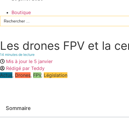
Boutique
Search
for:
Les drones FPV et la cer
14
minutes de lecture
Mis à jour le
5 janvier
Rédigé par
Teddy
Actus
,
Drones
,
FPV
,
Législation
Sommaire