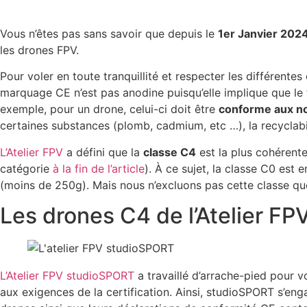
Vous n’êtes pas sans savoir que depuis le
1er Janvier 202
les drones FPV.
Pour voler en toute tranquillité et respecter les différentes
marquage CE n’est pas anodine puisqu’elle implique que le 
exemple, pour un drone, celui-ci doit être
conforme aux n
certaines substances (plomb, cadmium, etc …), la recyclabi
L’Atelier FPV
a défini que la
classe C4
est la plus cohérente
catégorie
à la fin de l’article
). À ce sujet, la classe C0 es
(moins de 250g). Mais nous n’excluons pas cette classe quoi
Les drones C4 de l’Atelier F
L’Ateli
er FPV studioSPORT
a travaillé d’arrache-pied pour 
aux exigences de la certification. Ainsi, studioSPORT s’e