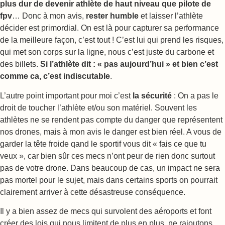
plus dur de devenir athlète de haut niveau que pilote de
fpv
… Donc à mon avis,
rester humble
et laisser l’athlète
décider est primordial. On est là pour capturer sa performance
de la meilleure façon, c’est tout ! C’est lui qui prend les risques,
qui met son corps sur la ligne, nous c’est juste du carbone et
des billets.
Si l’athlète dit : « pas aujourd’hui » et bien c’est
comme ca, c’est indiscutable
.
L’autre point important pour moi c’est
la sécurité
: On a pas le
droit de toucher l’athlète et/ou son matériel. Souvent les
athlètes ne se rendent pas compte du danger que représentent
nos drones, mais à mon avis le danger est bien réel. A vous de
garder la tête froide qand le sportif vous dit « fais ce que tu
veux », car bien sûr ces mecs n’ont peur de rien donc surtout
pas de votre drone. Dans beaucoup de cas, un impact ne sera
pas mortel pour le sujet, mais dans certains sports on pourrait
clairement arriver à cette désastreuse conséquence.
Il y a bien assez de mecs qui survolent des aéroports et font
créer des lois qui nous limitent de plus en plus, ne rajoutons