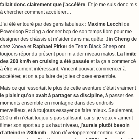
fallait donc clairement que j’accélère
. Et je me suis donc mis
à chercher comment accélérer…
J’ai été entouré par des gens fabuleux :
Maxime Lecchi
de
Powerloop Racing a donner bcp de son temps libre pour me
designer des châssis et m’aider dans ma quête,
Jin Cheng
de
chez
Xnova
et
Raphael Pirker
de
Team Black Sheep
ont
toujours répondu présent pour m’aider niveau matos.
La limite
des 200 km/h en cruising a été passée
et la ça a commencé
à être vraiment intéressant, Vincent pouvait commencer à
accélérer, et on a pu faire de jolies choses ensemble.
Mais ce qui ressortait le plus de cette aventure c’était vraiment
le plaisir qu’on avait à partager sa discipline
, à passer des
moments ensemble en montagne dans des endroits
merveilleux, et à toujours essayer de faire mieux. Seulement,
200km/h n’était toujours pas suffisant, car si je veux vraiment
filmer son sport au plus haut niveau,
j’aurais plutôt besoin
d’atteindre 280km/h…
Mon développement continu sans