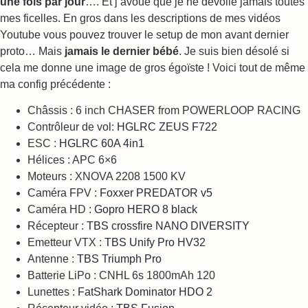
une fois par jour
…. Et j’avoue que je ne dévoile jamais toutes
mes ficelles. En gros dans les descriptions de mes vidéos
Youtube vous pouvez trouver le setup de mon avant dernier
proto… Mais
jamais le dernier bébé
. Je suis bien désolé si
cela me donne une image de gros égoïste ! Voici tout de même
ma config précédente :
Châssis : 6 inch CHASER from POWERLOOP RACING
Contrôleur de vol:
HGLRC ZEUS F722
ESC :
HGLRC 60A 4in1
Hélices : APC 6×6
Moteurs : XNOVA 2208 1500 KV
Caméra FPV :
Foxxer PREDATOR v5
Caméra HD :
Gopro HERO 8 black
Récepteur :
TBS crossfire NANO DIVERSITY
Emetteur VTX :
TBS Unify Pro HV32
Antenne :
TBS Triumph Pro
Batterie LiPo : CNHL 6s 1800mAh 120
Lunettes :
FatShark Dominator HDO 2