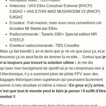
Récepteur vidéo :
TBS Fusion
Antennes : VAS Ethix Crosshair Extreme (RHCP)
5.8GHZ +
VAS ETHIX MAD MUSHROOM V2 (RHCP)
5.8GHZ
Ecouteur : Fait maison, mais nous vous conseillons cet
écouteur Mr Steele par Ethix
.
Radiocommande :
Taranis X9D+ Special edition
MR
STEELE
Emetteur radiocommande :
TBS Crossfire
Mais ça fait bientôt 1 an et demi que je ne vis que pour ça, et je
trouverai ça un peut facile de donner la recette… Surtout que
je
n’ai toujours pas trouvé la solution ultime
! Je me dis
qu’avec mon background de sportif où je ne comprenais rien à
l’électronique, il y a surement plein de pilote FPV avec des
bagages théoriques bien supérieurs qui pourraient facilement
arriver à mes résultats et même à mieux !
En gros si j’y arrive,
c’est que tout le monde peut le faire je pense ! Il suffit d’être
motivé !!
De ce que je peux observer, bien sûr le matos est une part