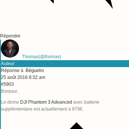
Répondre
Thomas
(@thomas)
Auteur
Réponse à
Béguelin
25 août 2016 8:32 am
#5903
Bonjour,
Le drone
DJI Phantom 3 Advanced
avec batterie
supplémentaire est actuellement à 979€.