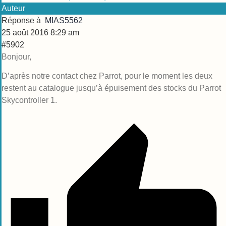
Auteur
Réponse à
MIAS5562
25 août 2016 8:29 am
#5902
Bonjour,
D’après notre contact chez Parrot, pour le moment les deux
restent au catalogue jusqu’à épuisement des stocks du Parrot
Skycontroller 1.