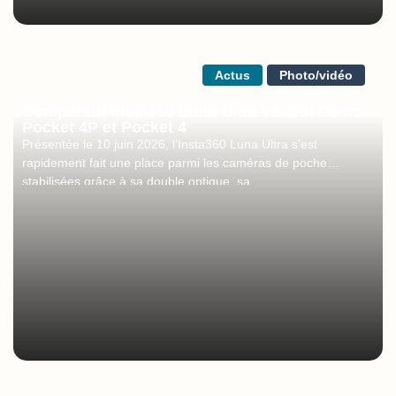
Actus
Photo/vidéo
Comparatif Insta360 Luna Ultra vs. DJI Osmo
Pocket 4P et Pocket 4
Présentée le 10 juin 2026, l’Insta360 Luna Ultra s’est
rapidement fait une place parmi les caméras de poche
stabilisées grâce à sa double optique, sa