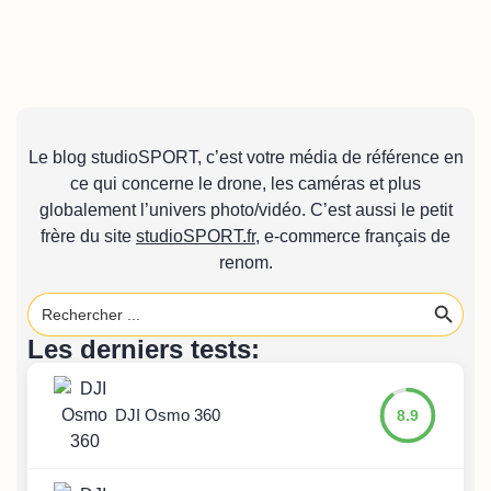
Le blog studioSPORT, c’est votre média de référence en
ce qui concerne le drone, les caméras et plus
globalement l’univers photo/vidéo. C’est aussi le petit
frère du site
studioSPORT.fr
, e-commerce français de
renom.
Search 
Search
for:
Les derniers tests:
DJI Osmo 360
8.9