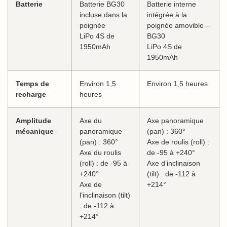
Batterie
Batterie BG30
Batterie interne
incluse dans la
intégrée à la
poignée
poignée amovible –
LiPo 4S de
BG30
1950mAh
LiPo 4S de
1950mAh
Temps de
Environ 1,5
Environ 1,5 heures
recharge
heures
Amplitude
Axe du
Axe panoramique
mécanique
panoramique
(pan) : 360°
(pan) : 360°
Axe de roulis (roll) :
Axe du roulis
de -95 à +240°
(roll) : de -95 à
Axe d’inclinaison
+240°
(tilt) : de -112 à
Axe de
+214°
l’inclinaison (tilt)
: de -112 à
+214°