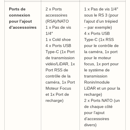
Ports de
2 x Ports
1 x Pas de vis 1/4″
connexion
accessoires
sous le RS 3 (pour
pour l’ajout
(RSA)/NATO
l’ajout d’un trépied
d’accessoires
1 x Pas de vis
– par exemple)
1/4″
4 x Ports USB
1 x Cold shoe
Type-C (1x RSS
4 x Ports USB
pour le contrôle de
Type-C (1x Port
la caméra, 1x port
de transmission
pour le moteur
vidéo/LiDAR, 1x
focus, 1x port pour
Port RSS de
le système de
contrôle de la
transmission
caméra, 1x Port
Ronin/module
Moteur Focus
LiDAR et un pour la
et 1x Port de
recharge)
recharge)
2 x Ports NATO (un
de chaque côté
pour l’ajout
d’accessoires
divers)