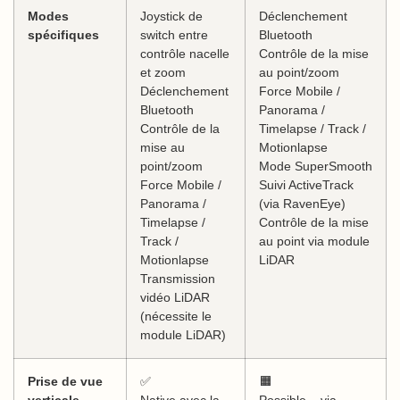
Modes
Joystick de
Déclenchement
spécifiques
switch entre
Bluetooth
contrôle nacelle
Contrôle de la mise
et zoom
au point/zoom
Déclenchement
Force Mobile /
Bluetooth
Panorama /
Contrôle de la
Timelapse / Track /
mise au
Motionlapse
point/zoom
Mode SuperSmooth
Force Mobile /
Suivi ActiveTrack
Panorama /
(via RavenEye)
Timelapse /
Contrôle de la mise
Track /
au point via module
Motionlapse
LiDAR
Transmission
vidéo LiDAR
(nécessite le
module LiDAR)
Prise de vue
✅
🟧
verticale
Native avec la
Possible – via