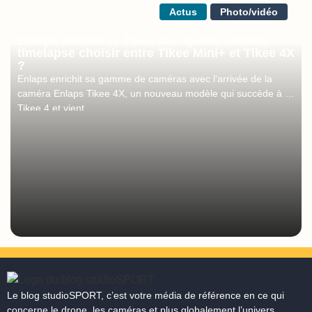
Actus
Photo/vidéo
Enlaps dévoile le Tikee 4X : quelle caméra
timelapse choisir entre Tikee Mini+ et Tikee 4X
?
Enlaps enrichit sa gamme de caméras avec l’arrivée de la
caméra Enlaps Tikee 4X, un nouveau modèle qui succède à la
Tikee 4 et vient
Le blog studioSPORT, c’est votre média de référence en ce qui
concerne le drone, les caméras et plus globalement l’univers