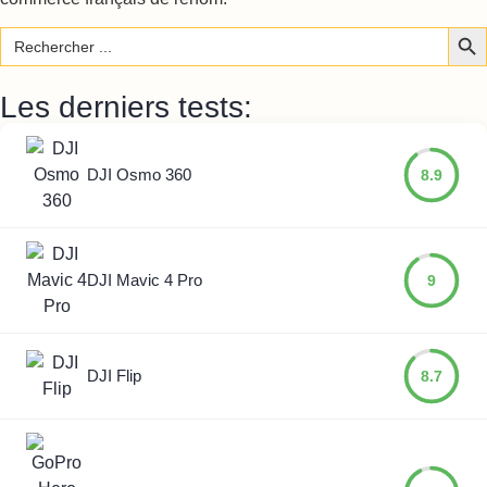
Sear
Search
for:
Les derniers tests:
DJI Osmo 360
8.9
DJI Mavic 4 Pro
9
DJI Flip
8.7