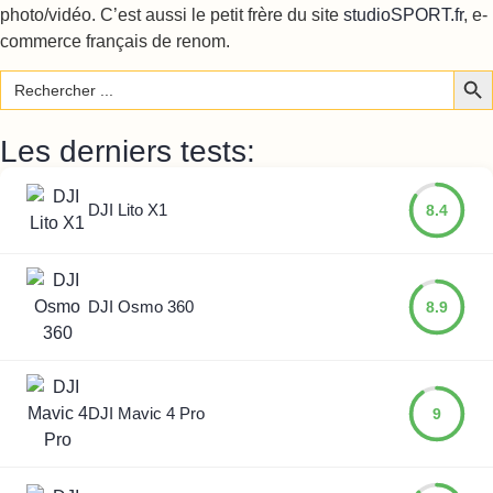
photo/vidéo. C’est aussi le petit frère du site
studioSPORT.fr
, e-
commerce français de renom.
Sear
Search
for:
Les derniers tests:
DJI Lito X1
8.4
DJI Osmo 360
8.9
DJI Mavic 4 Pro
9