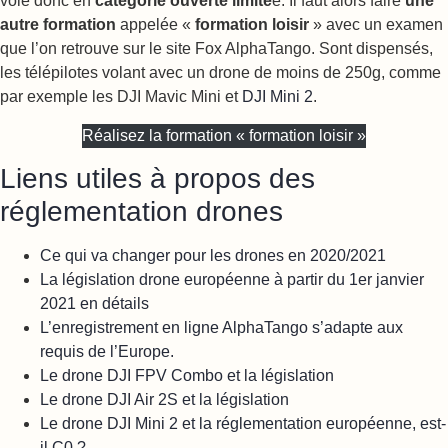
vole donc en
catégorie ouverte limité
e. Il faut alors faire
une
autre formation
appelée «
formation loisir
» avec un examen
que l’on retrouve sur le site Fox AlphaTango. Sont dispensés,
les télépilotes volant avec un drone de moins de 250g, comme
par exemple les DJI Mavic Mini et
DJI Mini 2
.
Réalisez la formation « formation loisir »
Liens utiles à propos des
réglementation drones
Ce qui va changer pour les drones en 2020/2021
La législation drone européenne à partir du 1er janvier
2021 en détails
L’enregistrement en ligne AlphaTango s’adapte aux
requis de l’Europe.
Le drone DJI FPV Combo et la législation
Le drone DJI Air 2S et la législation
Le drone DJI Mini 2 et la réglementation européenne, est-
il C0 ?