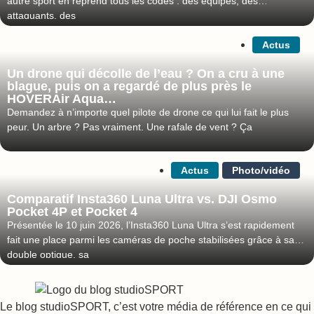
autre sport en reprend tous les codes : des équipes, des
attaquants, des
Actus
Un drone qui décolle de l’eau ? On a cru à une
blague, puis on a regardé de plus près le
HOVERAir Aqua…
Demandez à n’importe quel pilote de drone ce qui lui fait le plus
peur. Un arbre ? Pas vraiment. Une rafale de vent ? Ça
Actus
Photo/vidéo
Comparatif Insta360 Luna Ultra vs. DJI Osmo
Pocket 4P et Pocket 4
Présentée le 10 juin 2026, l’Insta360 Luna Ultra s’est rapidement
fait une place parmi les caméras de poche stabilisées grâce à sa
double optique, sa
Le blog studioSPORT, c’est votre média de référence en ce qui