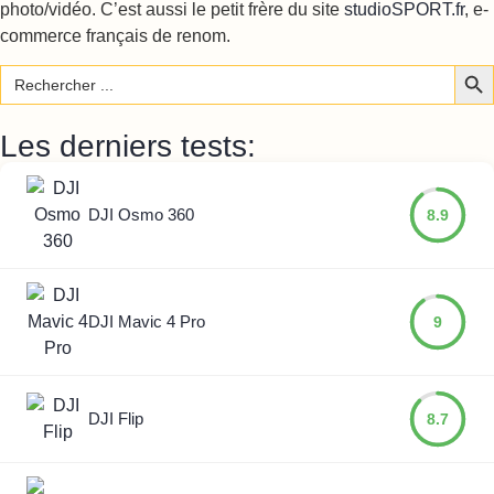
photo/vidéo. C’est aussi le petit frère du site
studioSPORT.fr
, e-
commerce français de renom.
Sear
Search
for:
Les derniers tests:
DJI Osmo 360
8.9
DJI Mavic 4 Pro
9
DJI Flip
8.7