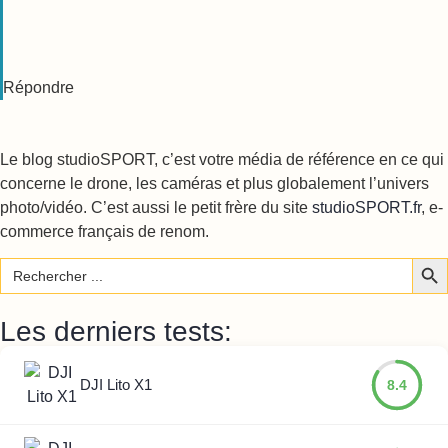
Répondre
Le blog studioSPORT, c’est votre média de référence en ce qui
concerne le drone, les caméras et plus globalement l’univers
photo/vidéo. C’est aussi le petit frère du site
studioSPORT.fr
, e-
commerce français de renom.
Sear
Search
for:
Les derniers tests:
DJI Lito X1
8.4