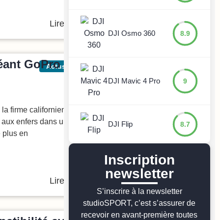
Lire l'article
DJI Osmo 360
8.9
géant GoPro en
Actus
Brèves
DJI Mavic 4 Pro
9
la firme californienne entame
 aux enfers dans un marché où
DJI Flip
8.7
e plus en
Inscription
newsletter
Lire l'article
S’inscrire à la newsletter
studioSPORT, c’est s’assurer de
recevoir en avant-première toutes