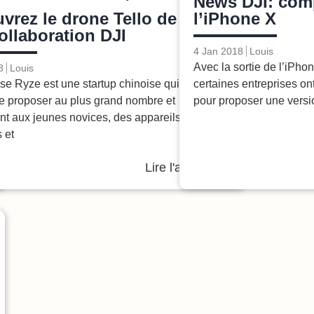
News DJI: comp
Drones
vrez le drone Tello de Ryze,
l’iPhone X
ollaboration DJI
4 Jan 2018
Louis
Avec la sortie de l’iPho
8
Louis
ise Ryze est une startup chinoise qui a pour
certaines entreprises on
de proposer au plus grand nombre et
pour proposer une versi
t aux jeunes novices, des appareils
 et
Lire l'article