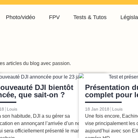
Photo/vidéo
FPV
Tests & Tutos
Législa
les articles du blog avec passion.
Brèves
ouveauté DJI bientôt
Présentation d
cée, que sait-on ?
complet pour l
18
Louis
18 Jan 2018
Louis
son habitude, DJI a su gérer sa
Une fois encore, Eachin
ation en annonçant l’arrivée d’un nouveau
vise principalement les 
ui sera officiellement présenté le mardi 23
aujourd’hui avec son E