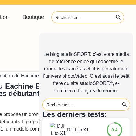
Search Bu
Search
tion
Boutique
for:
Le blog studioSPORT, c’est votre média
de référence en ce qui concerne le
drone, les caméras et plus globalement
l’univers photo/vidéo. C’est aussi le petit
Drones
frère du site
studioSPORT.fr
, e-
u Eachine EX1,
commerce français de renom.
es débutants
Search 
Search
for:
Les derniers tests:
e propose un drone complet qui
débutants. Il propose
X1, un modèle complet avec
DJI Lito X1
8.4