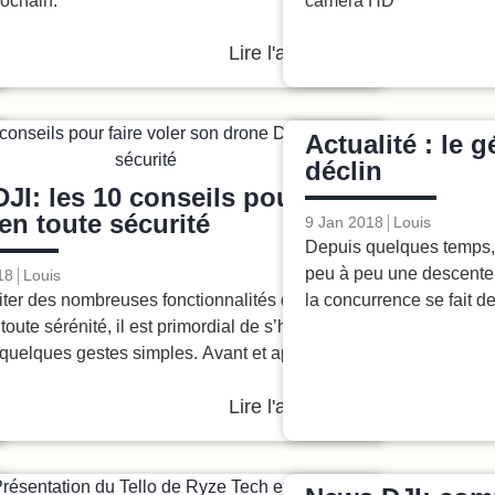
rochain.
caméra HD
Lire l'article
Actualité : le 
Tutos
déclin
DJI: les 10 conseils pour
 en toute sécurité
9 Jan 2018
Louis
Depuis quelques temps, 
peu à peu une descente
18
Louis
iter des nombreuses fonctionnalités de son
la concurrence se fait d
toute sérénité, il est primordial de s’habituer à
 quelques gestes simples. Avant et après votre
Lire l'article