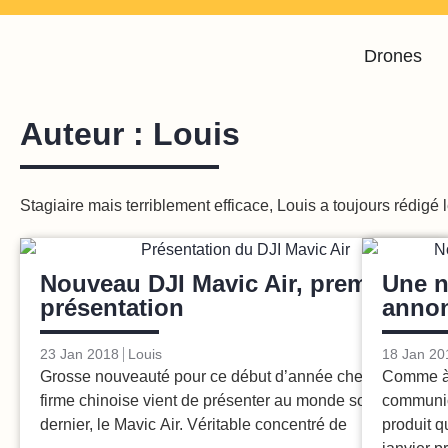
Drones
Auteur :
Louis
Stagiaire mais terriblement efficace, Louis a toujours rédigé 
Drones
Nouveau DJI Mavic Air, première
Une n
présentation
annon
23 Jan 2018
Louis
18 Jan 20
Grosse nouveauté pour ce début d’année chez DJI. La
Comme à 
firme chinoise vient de présenter au monde son petit
communic
dernier, le Mavic Air. Véritable concentré de
produit q