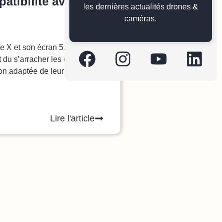
atibilité avec
Brèves
Tutos
les dernières actualités drones &
caméras.
ne X et son écran 5.8 pouces,
t du s’arracher les cheveux
on adaptée de leur
Lire l'article