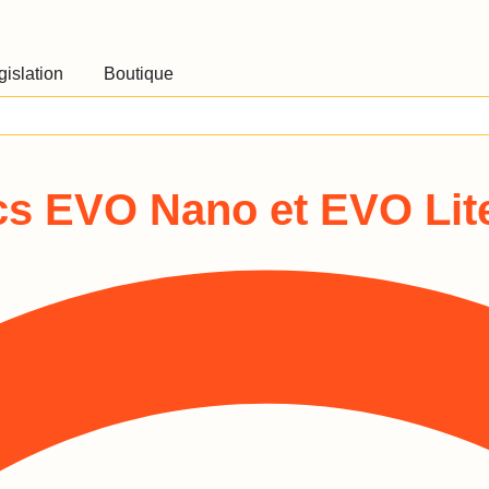
gislation
Boutique
cs EVO Nano et EVO Lit