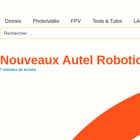
Drones
Photo/vidéo
FPV
Tests & Tutos
Lé
Search
for:
Nouveaux Autel Roboti
7
minutes de lecture