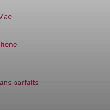
 Mac
phone
ans parfaits