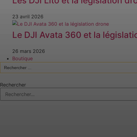
Les DJI Lito et la législation dr
23 avril 2026
Le DJI Avata 360 et la législat
26 mars 2026
Boutique
Search
for:
Rechercher