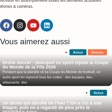
recevoir en avant-première toutes les dernières actualités
drones & caméras.
Vous aimerez aussi
Actus
Drones
Drone soccer : pourquoi ce sport rejoue la Coupe
du Monde de la Fifa 2026
Pendant que la planète vit sa Coupe du Monde de football, un
autre sport en reprend tous les codes : des équipes, des
attaquants, des
Actus
Un drone qui décolle de l’eau ? On a cru à une
blague, puis on a regardé de plus près le
HOVERAir Aqua…