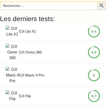
Sear
Search
for:
Les derniers tests:
DJI Lito X1
8.4
DJI Osmo 360
8.9
DJI Mavic 4 Pro
9
DJI Flip
8.7