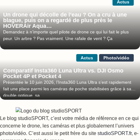
Actus
Un drone qui décolle de l’eau ? On a cru à une
blague, puis on a regardé de plus près le
HOVERAir Aqua…
Demandez à n’importe quel pilote de drone ce qui lui fait le plus
peur. Un arbre ? Pas vraiment. Une rafale de vent ? Ça
Actus
Photo/vidéo
Comparatif Insta360 Luna Ultra vs. DJI Osmo
Pocket 4P et Pocket 4
Présentée le 10 juin 2026, l’Insta360 Luna Ultra s’est rapidement
fait une place parmi les caméras de poche stabilisées grâce à sa
double optique, sa
Le blog studioSPORT, c’est votre média de référence en ce qui
concerne le drone, les caméras et plus globalement l’univers
photo/vidéo. C’est aussi le petit frère du site
studioSPORT.fr
, e-