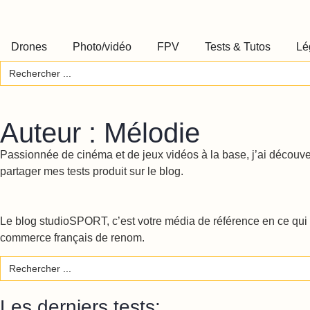
Drones
Photo/vidéo
FPV
Tests & Tutos
Lé
Search
for:
Auteur :
Mélodie
Passionnée de cinéma et de jeux vidéos à la base, j’ai découve
partager mes tests produit sur le blog.
Le blog studioSPORT, c’est votre média de référence en ce qui c
commerce français de renom.
Search
for:
Les derniers tests: