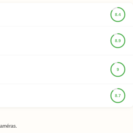
8.4
8.9
9
8.7
 caméras.