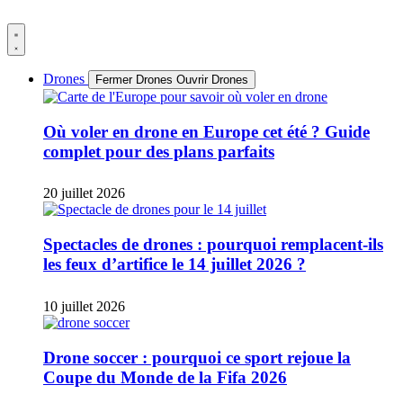
Aller
au
contenu
Drones
Fermer Drones
Ouvrir Drones
Où voler en drone en Europe cet été ? Guide
complet pour des plans parfaits
20 juillet 2026
Spectacles de drones : pourquoi remplacent-ils
les feux d’artifice le 14 juillet 2026 ?
10 juillet 2026
Drone soccer : pourquoi ce sport rejoue la
Coupe du Monde de la Fifa 2026