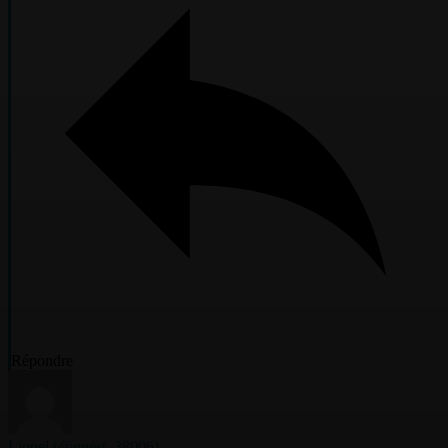
Répondre
Lionel
(@guest_38006)