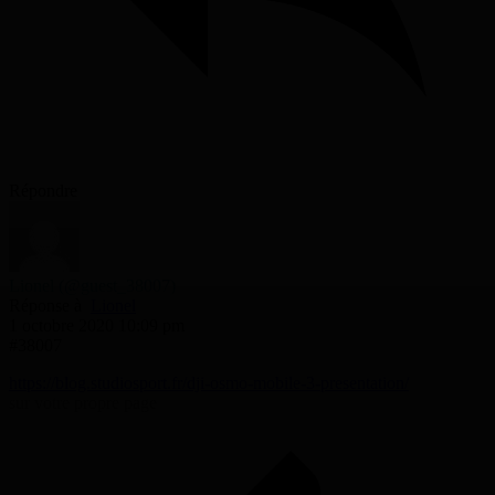
Répondre
Lionel
(@guest_38007)
Réponse à
Lionel
1 octobre 2020 10:09 pm
#38007
https://blog.studiosport.fr/dji-osmo-mobile-3-presentation/
sur votre propre page