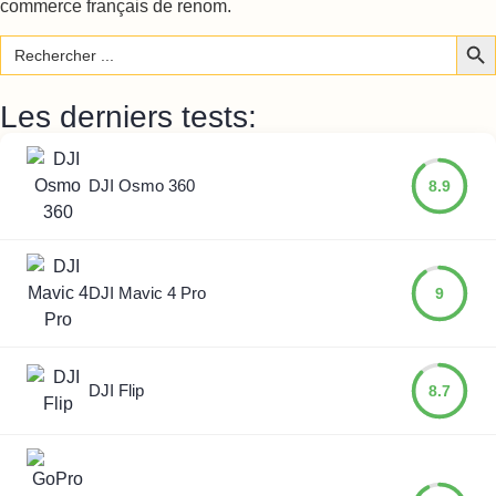
commerce français de renom.
Sear
Search
for:
Les derniers tests:
DJI Osmo 360
8.9
DJI Mavic 4 Pro
9
DJI Flip
8.7