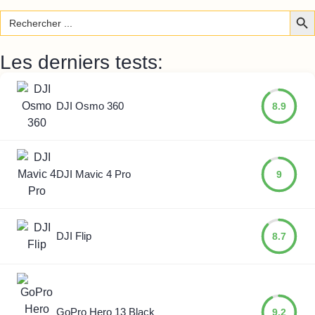
Sear
Search
for:
Les derniers tests:
DJI Osmo 360
8.9
DJI Mavic 4 Pro
9
DJI Flip
8.7
GoPro Hero 13 Black
9.2