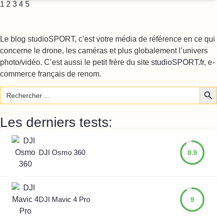
1
2
3
4
5
Le blog studioSPORT, c’est votre média de référence en ce qui
concerne le drone, les caméras et plus globalement l’univers
photo/vidéo. C’est aussi le petit frère du site
studioSPORT.fr
, e-
commerce français de renom.
Sear
Search
for:
Les derniers tests:
DJI Osmo 360
8.9
DJI Mavic 4 Pro
9