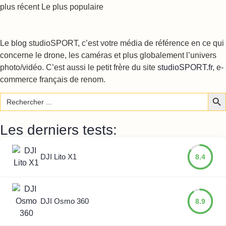
plus récent
Le plus populaire
Le blog studioSPORT, c’est votre média de référence en ce qui
concerne le drone, les caméras et plus globalement l’univers
photo/vidéo. C’est aussi le petit frère du site
studioSPORT.fr
, e-
commerce français de renom.
Sear
Search
for:
Les derniers tests:
DJI Lito X1
8.4
DJI Osmo 360
8.9