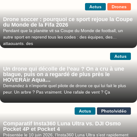
Actus
Drones
Drone soccer : pourquoi ce sport rejoue la Coupe
du Monde de la Fifa 2026
Pendant que la planète vit sa Coupe du Monde de football, un
autre sport en reprend tous les codes : des équipes, des
attaquants, des
Actus
Un drone qui décolle de l’eau ? On a cru à une
blague, puis on a regardé de plus près le
HOVERAir Aqua…
Demandez à n’importe quel pilote de drone ce qui lui fait le plus
peur. Un arbre ? Pas vraiment. Une rafale de vent ? Ça
Actus
Photo/vidéo
Comparatif Insta360 Luna Ultra vs. DJI Osmo
Pocket 4P et Pocket 4
Présentée le 10 juin 2026, l’Insta360 Luna Ultra s’est rapidement