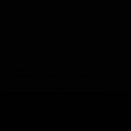
pouvoir, à l’instar de la GoPro, choisir entre
différents champs de vision (étroit, normal,
grand-angle).
L’avis d’Amaury, réalisateur vidéo chez
studioSPORT
L’Osmo Pocket dispose d’une prise en main
rapide et intuitive ! Pour promouvoir un sport et
un club, l’utilisation de l’Osmo Pocket est
parfaite. Même dans des conditions de faible
luminosité, nous sommes satisfaits des images.
Le module de montage vidéo est vraiment
intéressant, il permet de faire le montage
rapidement, de les couper, appliquer des
fondus, mettre un filtre, de la musique … Dans le
club on espère que cette partie montage
évoluera pour réaliser des vidéos plus
complexes et plus personnalisées.