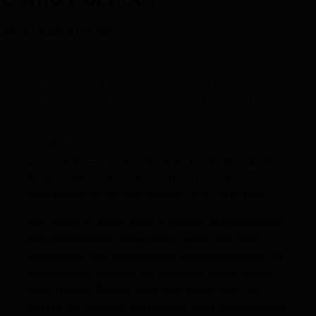
Dans l’équipe on adore
! La compacité est folle, nous
sommes réellement bluffés par sa taille et par ses
capacités. Pour un usage familial, pour les vacances, pour
les sportifs ou pour les pro souhaitant une caméra
miniature stabilisée l’
Osmo Pocket
conviendra !
L’Osmo Pocket révolutionne la façon de filmer
pour Monsieur tout le monde. C’est une caméra
embarquée avec système de stabilisation
mécanique ce qui est unique pour cette taille.
DJI prend à revers tout le monde, en proposant
une stabilisation mécanique, alors que nous
retrouvons une stabilisation numérique chez les
concurrents comme sur la GoPro Hero7 black.
Bref, l’Osmo Pocket c’est une tuerie car il a
toutes les qualités d’un grand, mais concentrées