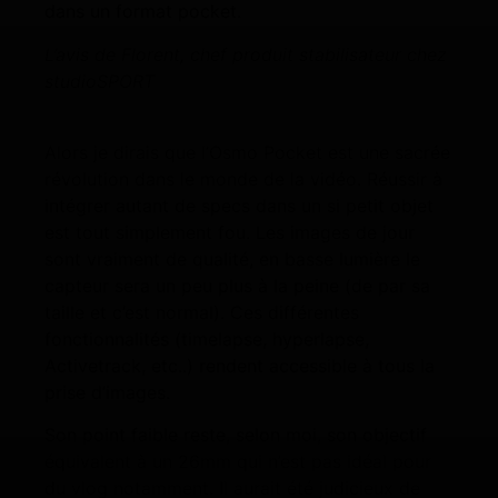
dans un format pocket.
L’avis de Florent, chef produit stabilisateur chez
studioSPORT
Alors je dirais que l’Osmo Pocket est une sacrée
révolution dans le monde de la vidéo. Réussir à
intégrer autant de specs dans un si petit objet
est tout simplement fou. Les images de jour
sont vraiment de qualité, en basse lumière le
capteur sera un peu plus à la peine (de par sa
taille et c’est normal). Ces différentes
fonctionnalités (timelapse, hyperlapse,
Activetrack, etc..) rendent accessible à tous la
prise d’images.
Son point faible reste, selon moi, son objectif
équivalent à un 26mm qui n’est pas idéal pour
du vlog notamment. Il aurait été judicieux de