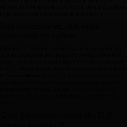
des éventuels chocs ! Réfléchissez donc bien si vous
décidez d’emmener votre Osmo Pocket dans la poudreuse,
nous vous conseillons d’investir dans le caisson.
Des accessoires, oui, mais
beaucoup en option
Dernier point noir que nous retrouvons suite à notre test,
tous les accessoires sont en option, certes, comme le fait
GoPro, mais c’est bien dommage. On regrette notamment
le fait de
devoir investir dans un accessoire pour utiliser
le Wifi et le Bluetooth
. De plus, pour une configuration
optimale, l’addition des accessoires va ajouter un sacré
budget au prix de base. Bien sûr, il faut voir que vous
n’aurez pas à acheter un stabilisateur puisqu’il est déjà
intégré.
Que pensons-nous du DJI
Osmo Pocket ?