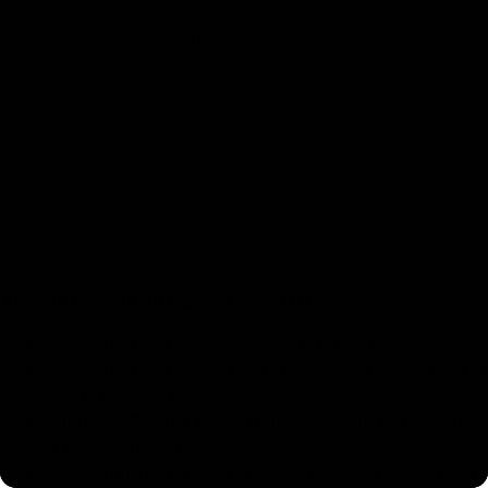
L’avis de Romain, technicien SAV chez
studioSPORT et joueur de Football Américain.
Articles récents en rapport avec DJI :
Comparatif DJI Mic Mini 2S vs DJI Mic Mini 2
Comparatif DJI Osmo Pocket 4P vs DJI Osmo Pocket
4 vs DJI Osmo Pocket 3
DJI Osmo Pocket 4P : le double objectif fait changer
la caméra de catégorie
Compatibilité DJI RS 5 : quelles caméras sont prises