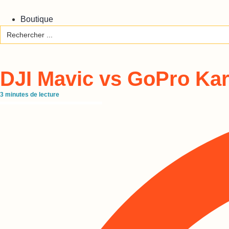
Boutique
Search
for:
DJI Mavic vs GoPro Karm
3
minutes de lecture