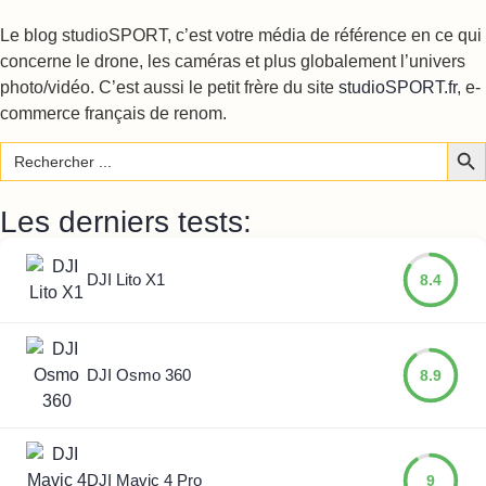
Le blog studioSPORT, c’est votre média de référence en ce qui
concerne le drone, les caméras et plus globalement l’univers
photo/vidéo. C’est aussi le petit frère du site
studioSPORT.fr
, e-
commerce français de renom.
Sear
Search
for:
Les derniers tests:
DJI Lito X1
8.4
DJI Osmo 360
8.9
DJI Mavic 4 Pro
9