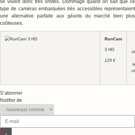
se voient donc très limités. Dommage quand on sait que ce
type de caméras embarquées très accessibles représentaient
une alternative parfaite aux géants du marché bien plus
coûteuses.
RunCam
3 HD
u
129 €
l
u
S’abonner
Notifier de