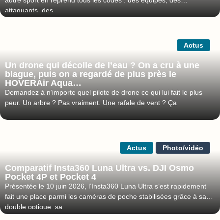
attaquants, des
Actus
Un drone qui décolle de l’eau ? On a cru à une
blague, puis on a regardé de plus près le
HOVERAir Aqua…
Demandez à n’importe quel pilote de drone ce qui lui fait le plus
peur. Un arbre ? Pas vraiment. Une rafale de vent ? Ça
Actus
Photo/vidéo
Comparatif Insta360 Luna Ultra vs. DJI Osmo
Pocket 4P et Pocket 4
Présentée le 10 juin 2026, l’Insta360 Luna Ultra s’est rapidement
fait une place parmi les caméras de poche stabilisées grâce à sa
double optique, sa