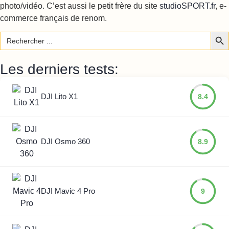
photo/vidéo. C’est aussi le petit frère du site
studioSPORT.fr
, e-
commerce français de renom.
Sear
Search
for:
Les derniers tests:
DJI Lito X1
8.4
DJI Osmo 360
8.9
DJI Mavic 4 Pro
9