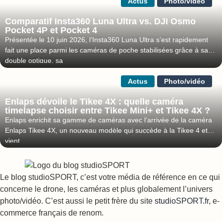
Actus
Photo/vidéo
Comparatif Insta360 Luna Ultra vs. DJI Osmo
Pocket 4P et Pocket 4
Présentée le 10 juin 2026, l’Insta360 Luna Ultra s’est rapidement
fait une place parmi les caméras de poche stabilisées grâce à sa
double optique, sa
Actus
Photo/vidéo
Enlaps dévoile le Tikee 4X : quelle caméra
timelapse choisir entre Tikee Mini+ et Tikee 4X ?
Enlaps enrichit sa gamme de caméras avec l’arrivée de la caméra
Enlaps Tikee 4X, un nouveau modèle qui succède à la Tikee 4 et
vient
Le blog studioSPORT, c’est votre média de référence en ce qui
concerne le drone, les caméras et plus globalement l’univers
photo/vidéo. C’est aussi le petit frère du site
studioSPORT.fr
, e-
commerce français de renom.