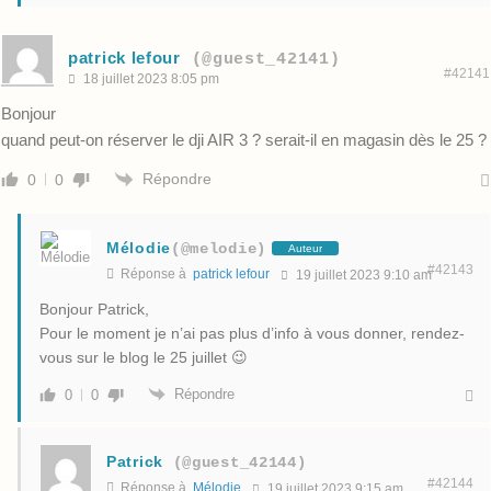
patrick lefour
(@guest_42141)
#42141
18 juillet 2023 8:05 pm
Bonjour
quand peut-on réserver le dji AIR 3 ? serait-il en magasin dès le 25 ?
Répondre
0
0
Mélodie
(@melodie)
Auteur
#42143
Réponse à
patrick lefour
19 juillet 2023 9:10 am
Bonjour Patrick,
Pour le moment je n’ai pas plus d’info à vous donner, rendez-
vous sur le blog le 25 juillet 😉
Répondre
0
0
Patrick
(@guest_42144)
#42144
Réponse à
Mélodie
19 juillet 2023 9:15 am