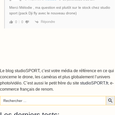
Merci Mélodie , ma question est plutôt sur le stock chez studio
sport (pack Dji fly avec le nouveau drone)
Répondre
0
0
Le blog studioSPORT, c’est votre média de référence en ce qui
concerne le drone, les caméras et plus globalement l’univers
photo/vidéo. C’est aussi le petit frère du site
studioSPORT.fr
, e-
commerce français de renom.
Sear
Search
for:
Les derniers tests: