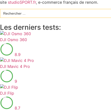
site
studioSPORT.fr
, e-commerce français de renom.
Search
for:
Les derniers tests:
DJI Osmo 360
8.9
DJI Mavic 4 Pro
9
DJI Flip
8.7