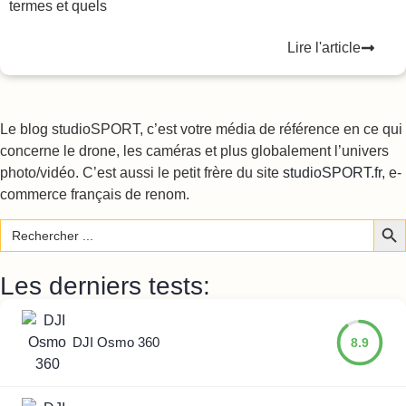
termes et quels
Lire l'article
Le blog studioSPORT, c’est votre média de référence en ce qui
concerne le drone, les caméras et plus globalement l’univers
photo/vidéo. C’est aussi le petit frère du site
studioSPORT.fr
, e-
commerce français de renom.
Sear
Search
for:
Les derniers tests:
DJI Osmo 360
8.9