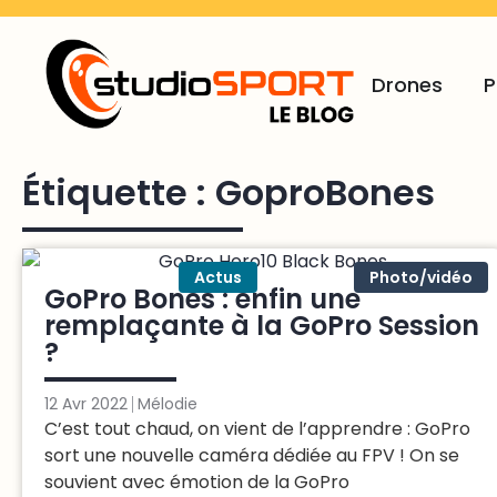
Drones
P
Étiquette : GoproBones
Actus
Brèves
Photo/vidéo
GoPro Bones : enfin une
remplaçante à la GoPro Session
?
12 Avr 2022
Mélodie
C’est tout chaud, on vient de l’apprendre : GoPro
sort une nouvelle caméra dédiée au FPV ! On se
souvient avec émotion de la GoPro