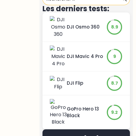
Les derniers tests:
DJI Osmo 360
8.9
DJI Mavic 4 Pro
9
DJI Flip
8.7
GoPro Hero 13
9.2
Black