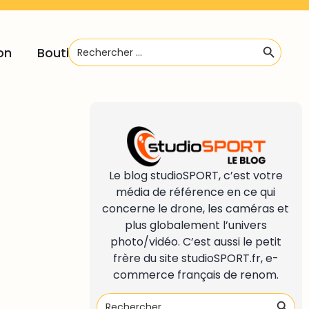
Search B
Search
on
Boutique
for:
Le blog studioSPORT, c’est votre
média de référence en ce qui
concerne le drone, les caméras et
plus globalement l’univers
photo/vidéo. C’est aussi le petit
frère du site
studioSPORT.fr
, e-
commerce français de renom.
Search
Search
for: