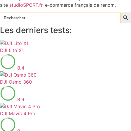
site
studioSPORT.fr
, e-commerce français de renom.
Sear
Search
for:
Les derniers tests:
DJI Lito X1
8.4
DJI Osmo 360
8.9
DJI Mavic 4 Pro