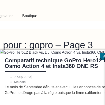
gislation
Boutique
e pour : gopro – Page 3
Photo/vidéo
A
Comparatif technique GoPro Hero12 B
n 5 Pro,
Osmo Action 4 et Insta360 ONE RS
Pro
7 Sep 2023
Mélodie
Le mois de Septembre débute et avec lui les annonces de n
ent d’être annoncée
GoPro ne déroge pas à la règle puisque la firme californienn
tiques