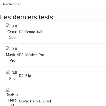
Search
for:
Les derniers tests:
DJI Osmo 360
DJI Mavic 4 Pro
DJI Flip
GoPro Hero 13 Black