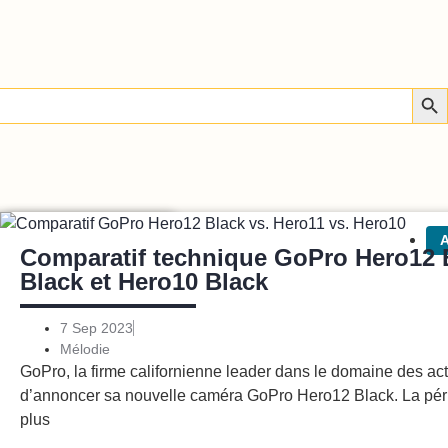
Sear
ctus
Photo/vidéo
A
lack, DJI
Comparatif technique GoPro Hero12 
Black et Hero10 Black
7 Sep 2023
Mélodie
ouvelles actioncams.
GoPro, la firme californienne leader dans le domaine des ac
e a
d’annoncer sa nouvelle caméra GoPro Hero12 Black. La pério
plus