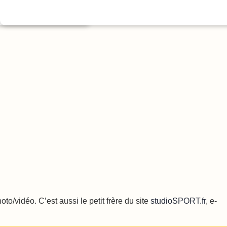
Lire l'article
o/vidéo. C’est aussi le petit frère du site
studioSPORT.fr
, e-
Sear