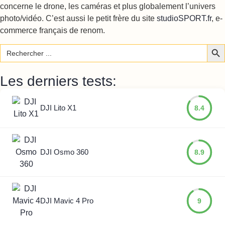
concerne le drone, les caméras et plus globalement l’univers
photo/vidéo. C’est aussi le petit frère du site
studioSPORT.fr
, e-
commerce français de renom.
Sear
Search
for:
Les derniers tests:
DJI Lito X1
8.4
DJI Osmo 360
8.9
DJI Mavic 4 Pro
9