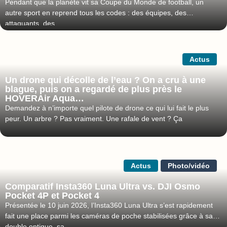
Pendant que la planète vit sa Coupe du Monde de football, un
autre sport en reprend tous les codes : des équipes, des
attaquants, des
Actus
Un drone qui décolle de l’eau ? On a cru à une
blague, puis on a regardé de plus près le
HOVERAir Aqua…
Demandez à n’importe quel pilote de drone ce qui lui fait le plus
peur. Un arbre ? Pas vraiment. Une rafale de vent ? Ça
Actus
Photo/vidéo
Comparatif Insta360 Luna Ultra vs. DJI Osmo
Pocket 4P et Pocket 4
Présentée le 10 juin 2026, l’Insta360 Luna Ultra s’est rapidement
fait une place parmi les caméras de poche stabilisées grâce à sa
double optique, sa