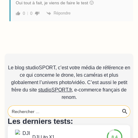
Oui tout à fait, je viens de faire le test 🙂
Répondre
0
0
Le blog studioSPORT, c’est votre média de référence en
ce qui concerne le drone, les caméras et plus
globalement l’univers photo/vidéo. C’est aussi le petit
frère du site
studioSPORT.fr
, e-commerce français de
renom.
Search 
Search
for:
Les derniers tests:
DJI Lito X1
8.4