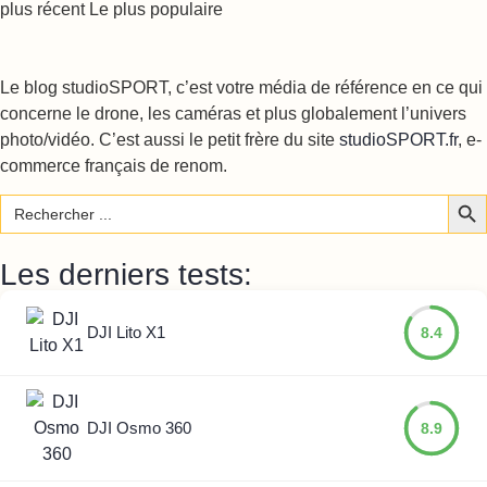
plus récent
Le plus populaire
Le blog studioSPORT, c’est votre média de référence en ce qui
concerne le drone, les caméras et plus globalement l’univers
photo/vidéo. C’est aussi le petit frère du site
studioSPORT.fr
, e-
commerce français de renom.
Sear
Search
for:
Les derniers tests:
DJI Lito X1
8.4
DJI Osmo 360
8.9