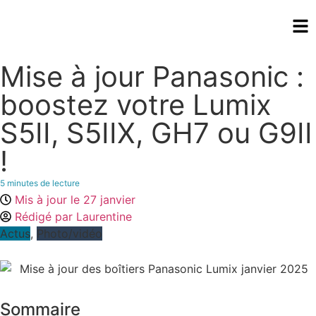
Mise à jour Panasonic :
boostez votre Lumix
S5II, S5IIX, GH7 ou G9II
!
5
minutes de lecture
Mis à jour le
27 janvier
Rédigé par
Laurentine
Actus
,
Photo/vidéo
Sommaire