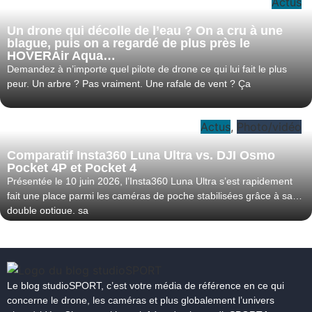
Actus
Un drone qui décolle de l’eau ? On a cru à une
blague, puis on a regardé de plus près le
HOVERAir Aqua…
Demandez à n’importe quel pilote de drone ce qui lui fait le plus
peur. Un arbre ? Pas vraiment. Une rafale de vent ? Ça
Actus
,
Photo/vidéo
Comparatif Insta360 Luna Ultra vs. DJI Osmo
Pocket 4P et Pocket 4
Présentée le 10 juin 2026, l’Insta360 Luna Ultra s’est rapidement
fait une place parmi les caméras de poche stabilisées grâce à sa
double optique, sa
Le blog studioSPORT, c’est votre média de référence en ce qui
concerne le drone, les caméras et plus globalement l’univers