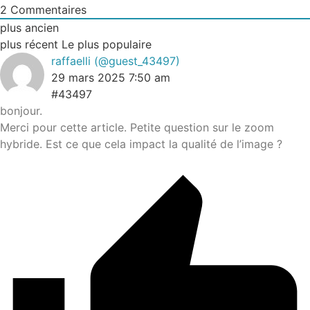
2
Commentaires
plus ancien
plus récent
Le plus populaire
raffaelli
(@guest_43497)
29 mars 2025 7:50 am
#43497
bonjour.
Merci pour cette article. Petite question sur le zoom
hybride. Est ce que cela impact la qualité de l’image ?