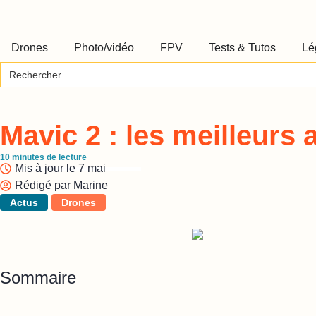
Drones
Photo/vidéo
FPV
Tests & Tutos
Lé
Search
for:
Mavic 2 : les meilleurs 
10
minutes de lecture
Mis à jour le
7 mai
Rédigé par
Marine
Actus
Drones
Sommaire