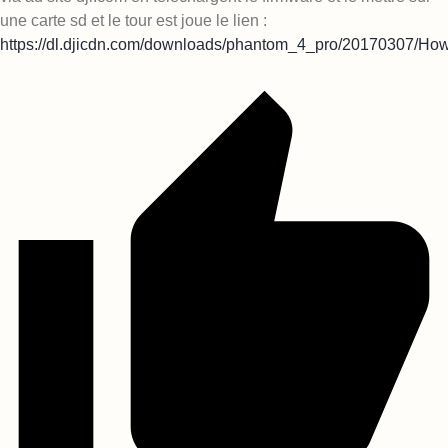
une carte sd et le tour est joue le lien :
https://dl.djicdn.com/downloads/phantom_4_pro/20170307/