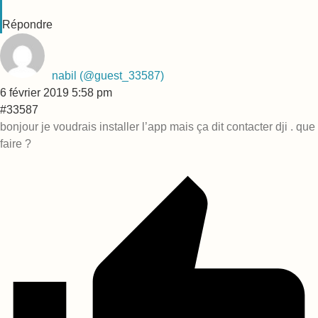
Répondre
nabil
(@guest_33587)
6 février 2019 5:58 pm
#33587
bonjour je voudrais installer l’app mais ça dit contacter dji . que
faire ?