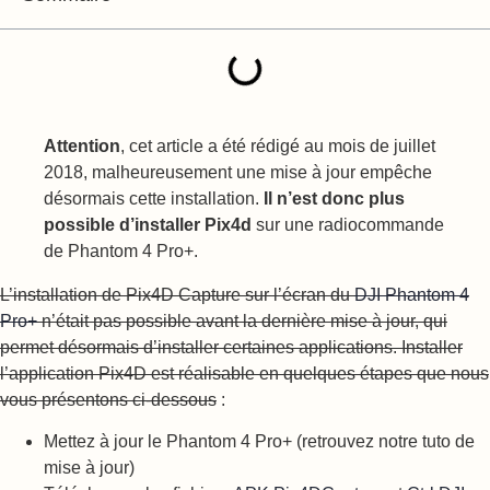
Attention
, cet article a été rédigé au mois de juillet
2018, malheureusement une mise à jour empêche
désormais cette installation.
Il n’est donc plus
possible d’installer Pix4d
sur une radiocommande
de Phantom 4 Pro+.
L’installation de Pix4D Capture sur l’écran du
DJI Phantom 4
Pro+
n’était pas possible avant la dernière mise à jour, qui
permet désormais d’installer certaines applications. Installer
l’application Pix4D est réalisable en quelques étapes que nous
vous présentons ci-dessous
:
Mettez à jour le Phantom 4 Pro+ (retrouvez notre tuto de
mise à jour)