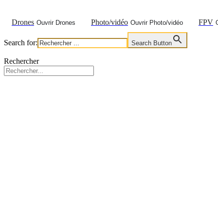
Aller
au
Drones
Photo/vidéo
FPV
Ouvrir Drones
Ouvrir Photo/vidéo
contenu
Search for:
Search Button
Rechercher