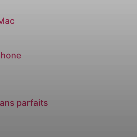
 Mac
phone
ans parfaits