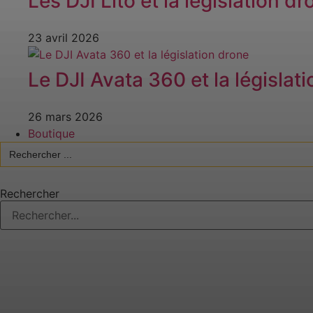
Les DJI Lito et la législation dr
23 avril 2026
Le DJI Avata 360 et la législat
26 mars 2026
Boutique
Search
for:
Rechercher