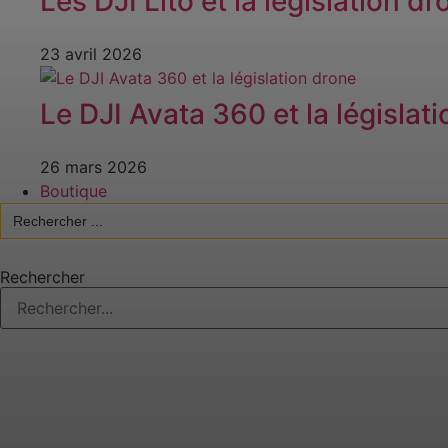
Les DJI Lito et la législation dr
23 avril 2026
Le DJI Avata 360 et la législat
26 mars 2026
Boutique
Search
for:
Rechercher