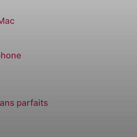
 Mac
phone
ans parfaits