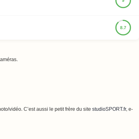
9
8.7
 caméras.
o/vidéo. C’est aussi le petit frère du site
studioSPORT.fr
, e-