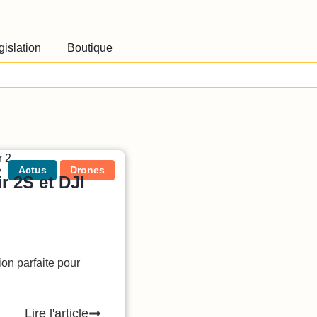
gislation
Boutique
Actus
Drones
r 2S et DJI
ion parfaite pour
Lire l'article