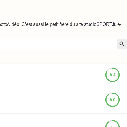
o/vidéo. C’est aussi le petit frère du site
studioSPORT.fr
, e-
Sear
8.4
8.9