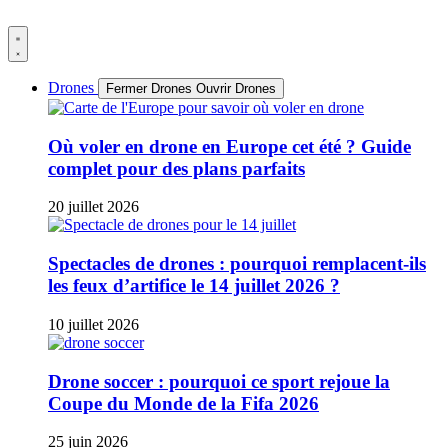
Aller
au
contenu
Drones
Fermer Drones
Ouvrir Drones
Où voler en drone en Europe cet été ? Guide
complet pour des plans parfaits
20 juillet 2026
Spectacles de drones : pourquoi remplacent-ils
les feux d’artifice le 14 juillet 2026 ?
10 juillet 2026
Drone soccer : pourquoi ce sport rejoue la
Coupe du Monde de la Fifa 2026
25 juin 2026