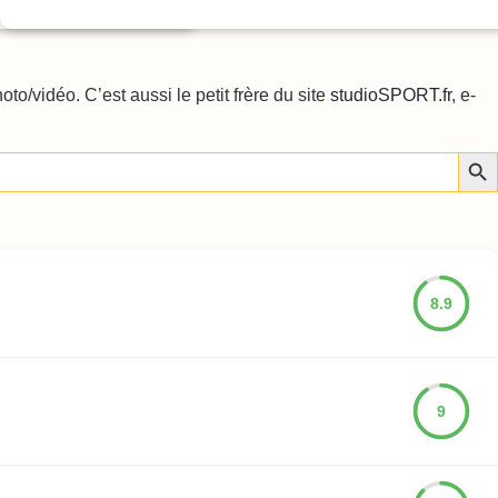
o/vidéo. C’est aussi le petit frère du site
studioSPORT.fr
, e-
Sear
8.9
9