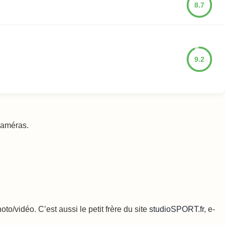
8.7
9.2
 caméras.
o/vidéo. C’est aussi le petit frère du site
studioSPORT.fr
, e-