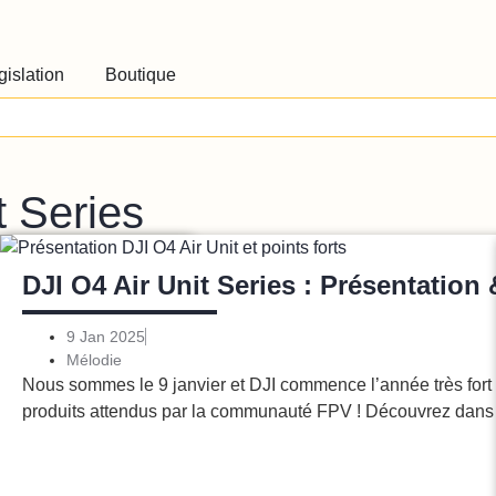
gislation
Boutique
t Series
Drones
FPV
ète des
DJI O4 Air Unit Series : Présentation 
9 Jan 2025
Mélodie
Nous sommes le 9 janvier et DJI commence l’année très for
JI et avec elle, deux
produits attendus par la communauté FPV ! Découvrez dans c
désormais
Lire l'article