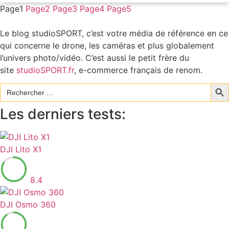
Page
1
Page
2
Page
3
Page
4
Page
5
Le blog studioSPORT, c’est votre média de référence en ce
qui concerne le drone, les caméras et plus globalement
l’univers photo/vidéo. C’est aussi le petit frère du
site
studioSPORT.fr
, e-commerce français de renom.
Sear
Search
for:
Les derniers tests:
DJI Lito X1
8.4
DJI Osmo 360