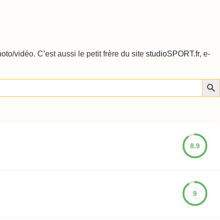
o/vidéo. C’est aussi le petit frère du site
studioSPORT.fr
, e-
Sear
8.9
9