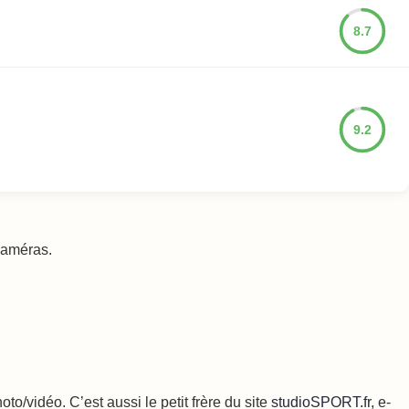
8.7
9.2
 caméras.
o/vidéo. C’est aussi le petit frère du site
studioSPORT.fr
, e-