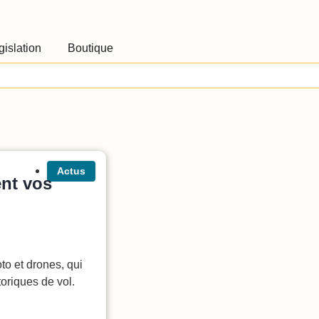
gislation
Boutique
Actus
ent vos
to et drones, qui
oriques de vol.