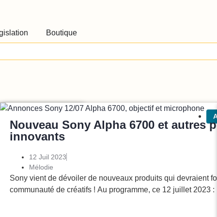
gislation
Boutique
ctus
Photo/vidéo
A
7C R
Nouveau Sony Alpha 6700 et autres p
innovants
12 Juil 2023
 après l’annonce de
Mélodie
 août 2023 :
Sony vient de dévoiler de nouveaux produits qui devraient fo
communauté de créatifs ! Au programme, ce 12 juillet 2023 :
Lire l'article