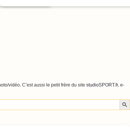
o/vidéo. C’est aussi le petit frère du site
studioSPORT.fr
, e-
Sear