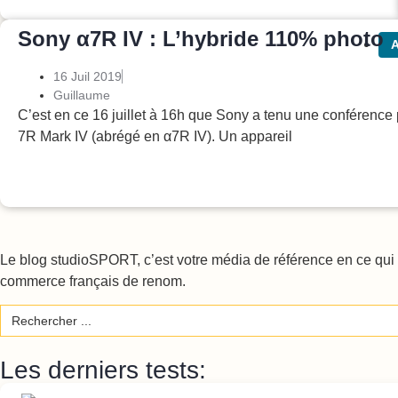
Sony α7R IV : L’hybride 110% photo
A
16 Juil 2019
Guillaume
C’est en ce 16 juillet à 16h que Sony a tenu une conférence 
7R Mark IV (abrégé en α7R IV). Un appareil
Le blog studioSPORT, c’est votre média de référence en ce qui c
commerce français de renom.
Search
for:
Les derniers tests: