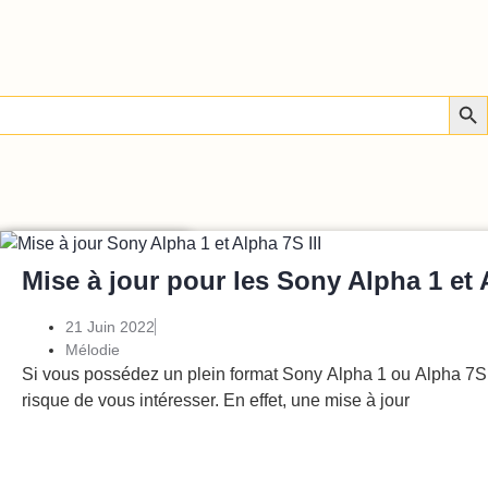
Sear
ctus
Photo/vidéo
roduits
Mise à jour pour les Sony Alpha 1 et A
21 Juin 2022
Mélodie
Si vous possédez un plein format Sony Alpha 1 ou Alpha 7S II
rtement intéresser la
risque de vous intéresser. En effet, une mise à jour
 un nouvel
Lire l'article