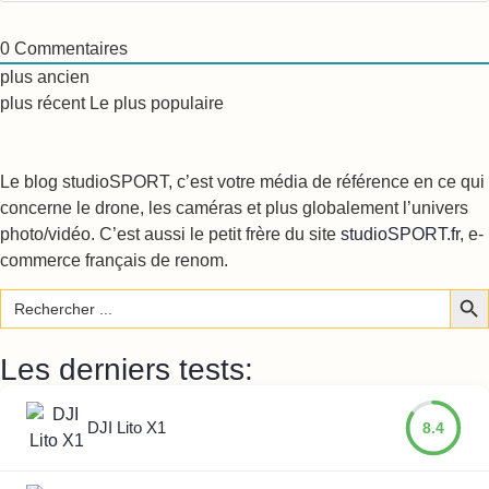
0
Commentaires
plus ancien
plus récent
Le plus populaire
Le blog studioSPORT, c’est votre média de référence en ce qui
concerne le drone, les caméras et plus globalement l’univers
photo/vidéo. C’est aussi le petit frère du site
studioSPORT.fr
, e-
commerce français de renom.
Sear
Search
for:
Les derniers tests:
DJI Lito X1
8.4